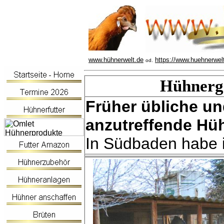
www.hühnerwelt.de
https://www.huehnerwel
od.
Hühnerg
Früher übliche u
anzutreffende Hü
In Südbaden habe ic