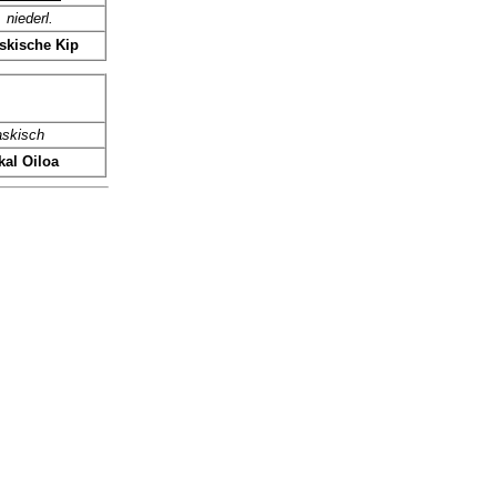
niederl.
skische Kip
askisch
kal Oiloa