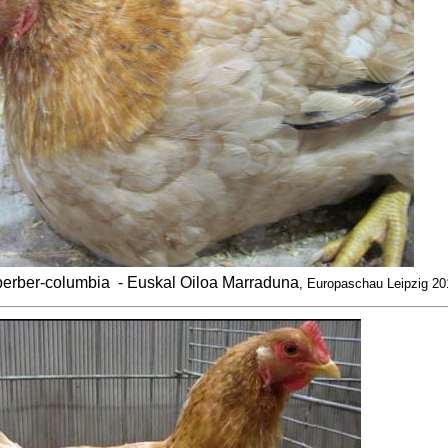
perber-columbia
- Euskal Oiloa Marraduna
, Europaschau Leipzig 20