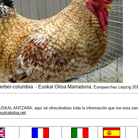
perber-columbia
- Euskal Oiloa Marraduna
, Europaschau Leipzig 20
KAL ANTZARA, aquí iré ofreciéndoos toda la información que me esta siend
uskaloiloa.net