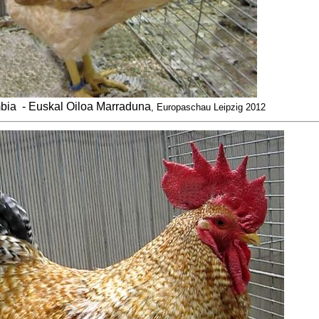
mbia
- Euskal Oiloa Marraduna
, Europaschau Leipzig 2012