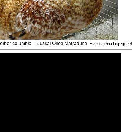
perber-columbia
- Euskal Oiloa Marraduna
, Europaschau Leipzig 20