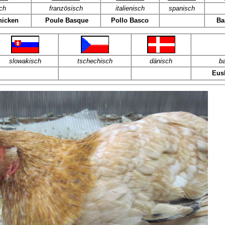
ch
französisch
italienisch
spanisch
hicken
Poule Basque
Pollo Basco
Ba
slowakisch
tschechisch
dänisch
b
Eus