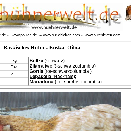
t.de
www.poules.de
www.our-chicken.com
www.ourchicken.com
ou
or
or
Baskisches Huhn - Euskal Oiloa
kg
Beltza
(schwarz)
;
Zilarra (
weiß-schwarzcolumbia);
Eier
Gorria
(rot-schwarzcolumbia )
;
g
Lepasoila
(Nackhals)
;
Marraduna
( rot-sperber-columbia)