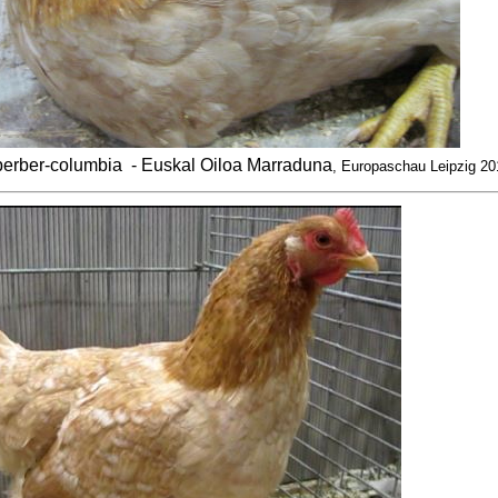
perber-columbia
- Euskal Oiloa Marraduna
, Europaschau Leipzig 20