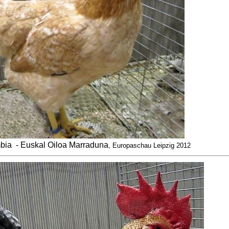
mbia
- Euskal Oiloa Marraduna
, Europaschau Leipzig 2012