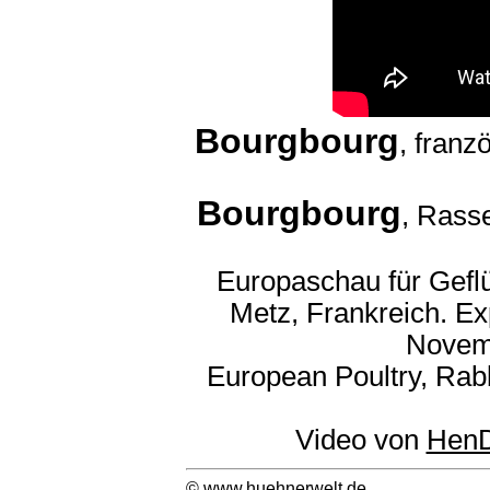
Bourgbourg
, fran
Bourgbourg
, Rass
Europaschau für Gefl
Metz, Frankreich. Ex
Novem
European Poultry, Rab
Video von
HenD
©
www.huehnerwelt.de