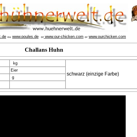
t.de
www.poules.de
www.our-chicken.com
www.ourchicken.com
ou
or
or
Challans Huhn
kg
Eier
schwarz (einzige Farbe)
g