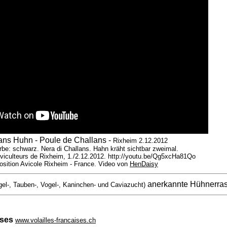
ans Huhn - Poule de Challans -
Rixheim 2.12.2012
rbe: schwarz. Nera di Challans. Hahn kräht sichtbar zweimal.
viculteurs de Rixheim, 1./2.12.2012. http://youtu.be/Qg5xcHa81Qo
osition Avicole Rixheim - France. Video von
HenDaisy
anerkannte Hühnerra
gel-, Tauben-, Vogel-, Kaninchen- und Caviazucht)
ises
www.volailles-francaises.ch