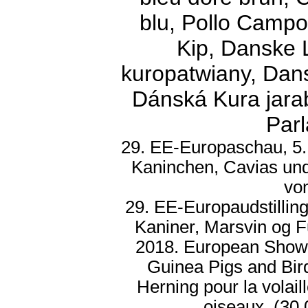
blu, Pollo Camp
Kip, Danske 
kuropatwiany, Dan
Dánská Kura jarab
Parl
29. EE-Europaschau, 5.
Kaninchen, Cavias und
vo
29. EE-Europaudstilling
Kaniner, Marsvin og F
2018. European Show 2
Guinea Pigs and Bir
Herning pour la volaill
oiseaux. (30