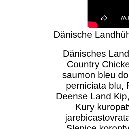
Dänische Landhüh
Dänisches Land
Country Chick
saumon bleu do
perniciata blu
Deense Land Kip
Kury kuropa
jarebicastovrat
Slepice koroptv