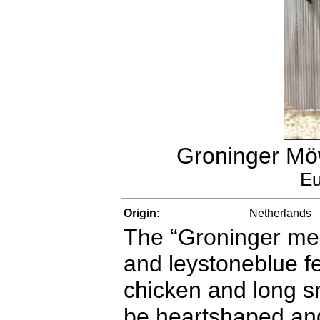
Groninger Mö
Eu
Origin:
Netherlands
The “Groninger mee
and leystoneblue fe
chicken and long sm
be heartshaped and 