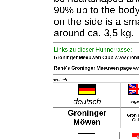
90% up to the body
on the side is a sma
around ca. 3,5 kg.
Links zu dieser Hühnerrasse:
Groninger Meeuwen Club
www.groni
René's Groninger Meeuwen page
ww
deutsch
deutsch
engli
Groninger
Groni
Möwen
Gul