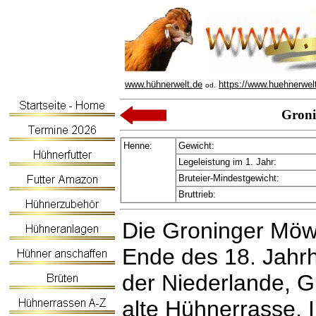
www.hühnerwelt.de
https://www.huehnerwel
od.
Gron
Henne:
Gewicht:
Legeleistung im 1. Jahr:
Bruteier-Mindestgewicht:
Bruttrieb:
Die Groninger Mö
Ende des 18. Jahrh
der Niederlande, G
alte Hühnerrasse. 