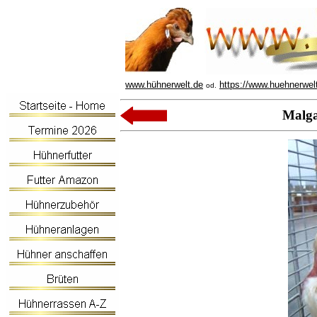
www.hühnerwelt.de
https://www.huehnerwel
od.
Malga