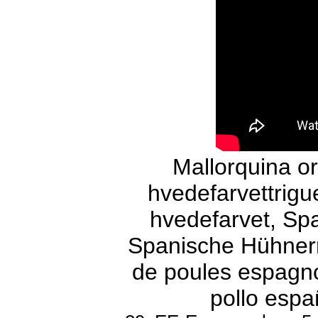
Mallorquina o
hvedefarvettrigu
hvedefarvet, Spa
Spanische Hühnerr
de poules espagno
pollo espa