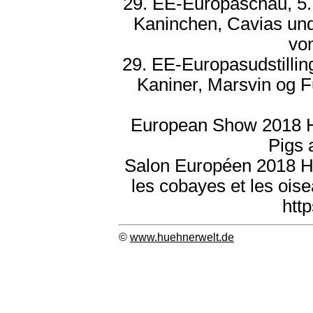
29. EE-Europaschau, 5.
Kaninchen, Cavias und
vo
29. EE-Europasudstillin
Kaniner, Marsvin og F
European Show 2018 He
Pigs 
Salon Européen 2018 Hern
les cobayes et les ois
htt
©
www.huehnerwelt.de