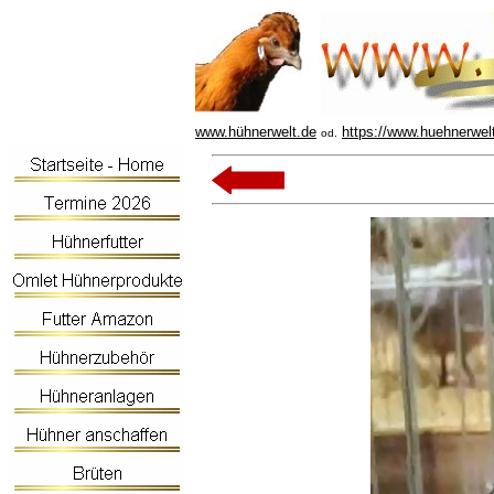
www.hühnerwelt.de
https://www.huehnerwel
od.