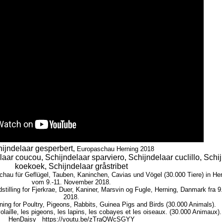
ijndelaar gesperbert,
Europaschau Herning 2018
aar coucou, Schijndelaar sparviero, Schijndelaar cuclillo, Schi
koekoek, Schijndelaar gråstribet
au für Geflügel, Tauben, Kaninchen, Cavias und Vögel (30.000 Tiere) in He
vom 9.-11. November 2018.
tilling for Fjerkrae, Duer, Kaniner, Marsvin og Fugle, Herning, Danmark fra 
2018.
ng for Poultry, Pigeons, Rabbits, Guinea Pigs and Birds (30.000 Animals).
laille, les pigeons, les lapins, les cobayes et les oiseaux. (30.000 Animaux
HenDaisy
https://youtu.be/zTraQWcSGYY