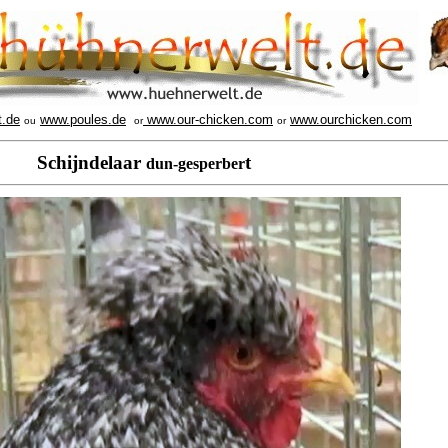
t.de
www.poules.de
www.our-chicken.com
www.ourchicken.com
ou
or
or
Schijndelaar
t
dun-gesperber