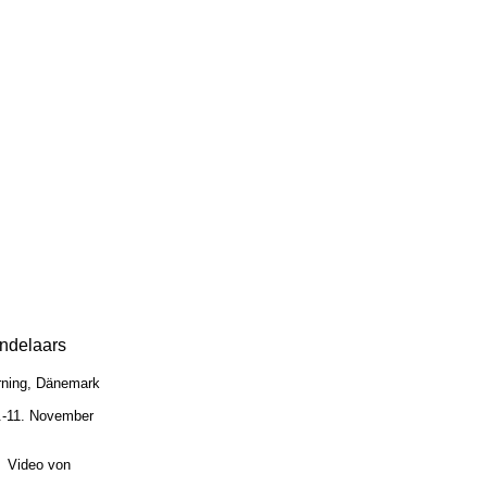
jndelaars
rning, Dänemark
9.-11. November
). Video von