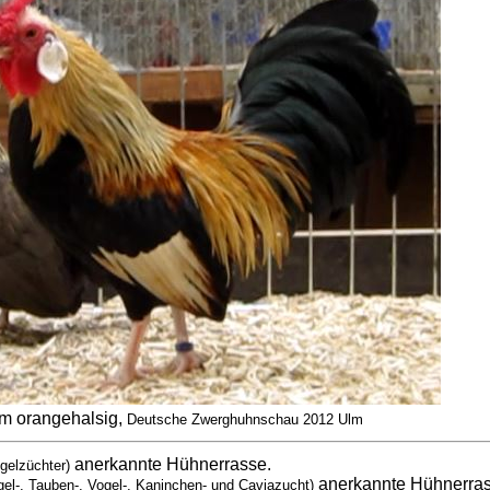
m orangehalsig,
Deutsche Zwerghuhnschau 2012 Ulm
anerkannte Hühnerrasse.
gelzüchter)
anerkannte Hühnerra
gel-, Tauben-, Vogel-, Kaninchen- und Caviazucht)