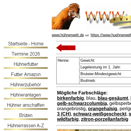
www.hühnerwelt.de
https://www.huehnerwel
od.
Henne:
Gewicht:
Legeleistung im 1. Jahr:
Bruteier-Mindestgewicht:
Bruttrieb:
Mögliche Farbschläge:
birkenfarbig
, blau,
blau-gesäumt
,
gelb-schwarzcolumbia,
gelbsperb
orangebrüstig,
orangehalsig
, perlg
3 (CH)
,
schwarz-weißgescheckt
,
s
wildfarbig
,
zitron-porzellanfarbig