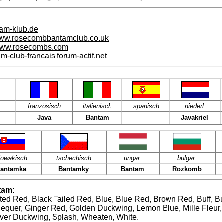
am-klub.de
ww.rosecombbantamclub.co.uk
ww.rosecombs.com
am-club-francais.forum-actif.net
französisch
italienisch
spanisch
niederl.
Java
Bantam
Javakriel
lowakisch
tschechisch
ungar.
bulgar.
antamka
Bantamky
Bantam
Rozkomb
tam:
ted Red, Black Tailed Red, Blue, Blue Red, Brown Red, Buff, Bu
equer, Ginger Red, Golden Duckwing, Lemon Blue, Mille Fleur, 
ilver Duckwing, Splash, Wheaten, White.