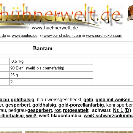
t.de
www.poules.de
www.our-chicken.com
www.ourchicken.com
ou
or
or
Bantam
0,5 kg
90 Eier (weiß bis cremefarbig)
25 g
?
blau-goldhalsig
, blau-weissgescheckt,
gelb
,
gelb mit weißen
er,
gesperbert
,
goldhalsig
,
gold-porzellanfarbig
, kennsperber
rau, perlgrau-
gesperbert
,
rot
,
rotgesattelt
,
schwarz
Nr. 1 (D)
ilberhalsig
,
weiß
,
weiß-blaucolumbia
,
weiß-schwarzcolumb