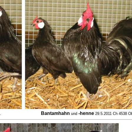
Bantamhahn
-henne
1
und
29.5.2011 Ch 4538 O