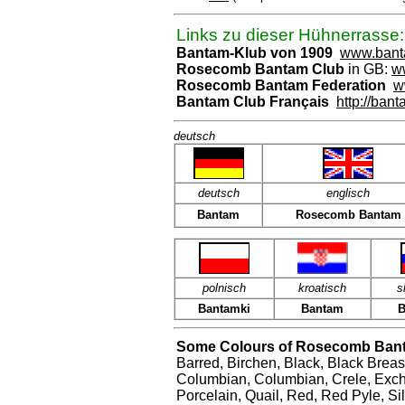
Links zu dieser Hühnerrasse:
Bantam-Klub von 1909
www.bant
Rosecomb Bantam Club
in GB:
w
Rosecomb Bantam Federation
w
Bantam Club Français
http://bant
deutsch
deutsch
englisch
Bantam
Rosecomb Bantam
polnisch
kroatisch
s
Bantamki
Bantam
B
Some Colours of Rosecomb Ban
Barred, Birchen, Black, Black Breas
Columbian, Columbian, Crele, Exch
Porcelain, Quail, Red, Red Pyle, S