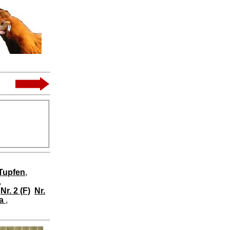
 Tupfen
,
,
Nr. 2 (F)
Nr.
ia
,