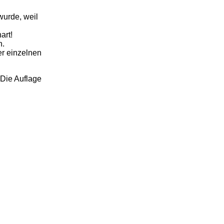
wurde, weil
art!
n.
er einzelnen
Die Auflage