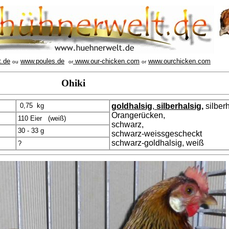
t.de
www.poules.de
www.our-chicken.com
www.ourchicken.com
ou
or
or
Ohiki
0,75 kg
goldhalsig
,
silberhalsig
,
silber
Orangerücken,
110 Eier (weiß)
schwarz,
30 - 33 g
schwarz-weissgescheckt
schwarz-goldhalsig, weiß
?