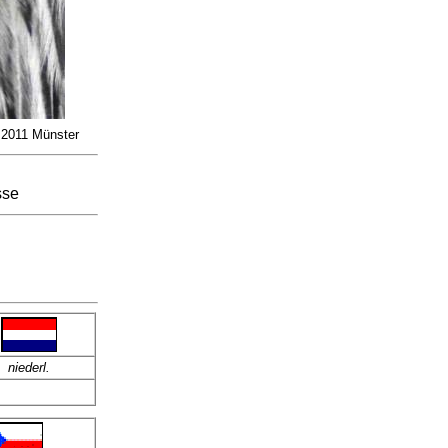
2011 Münster
sse
niederl.