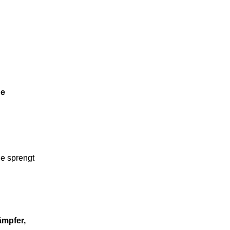
ge
e sprengt
mpfer,