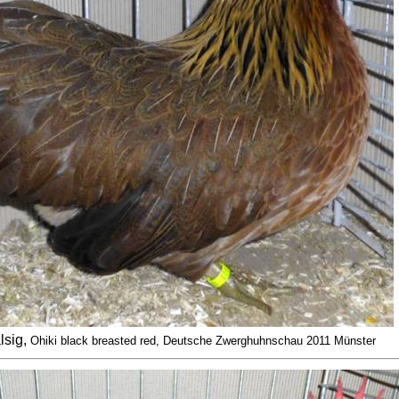
lsig
,
Ohiki black breasted red, Deutsche Zwerghuhnschau 2011 Münster