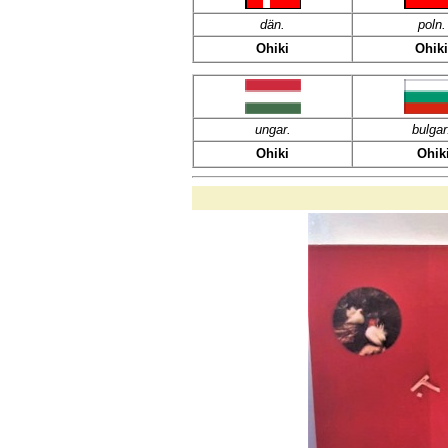
dän
.
poln
.
Ohiki
Ohiki
ungar.
bulgar
Ohiki
Ohik