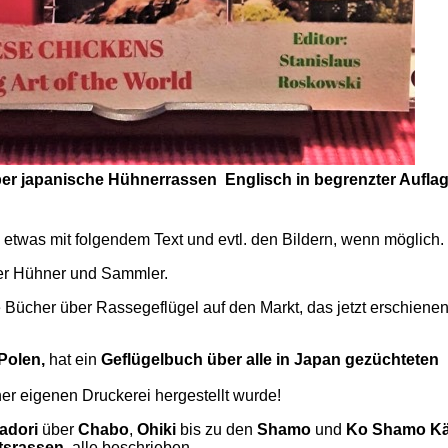
r japanische Hühnerrassen Englisch in begrenzter Aufla
h etwas mit folgendem Text und evtl. den Bildern, wenn möglich.
her Hühner und Sammler.
ücher über Rassegeflügel auf den Markt, das jetzt erschienen
 Polen,
hat ein
Geflügelbuch über alle in Japan gezüchteten
ner eigenen Druckerei hergestellt wurde!
adori
über
Chabo
,
Ohiki
bis zu den
Shamo
und
Ko Shamo Kä
tsrassen,
alle beschrieben.