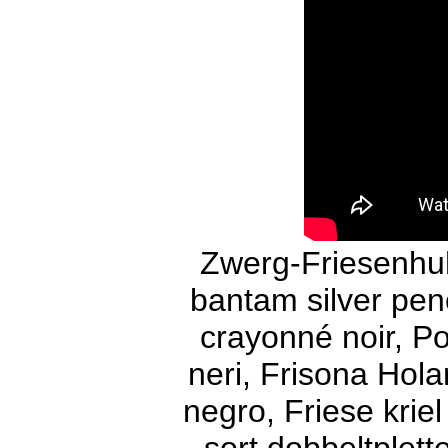
Zwerg-Friesenhuh
bantam silver penc
crayonné noir, Po
neri, Frisona Hol
negro, Friese krie