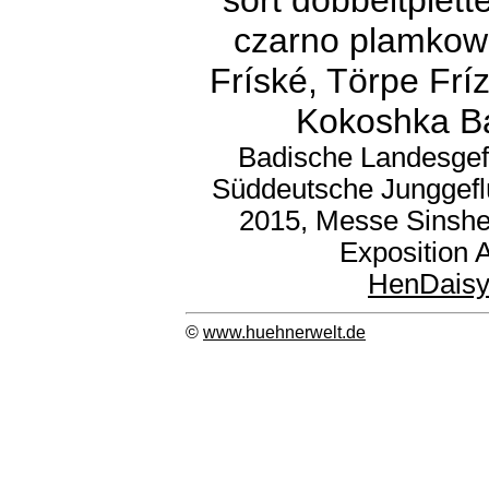
sort dobbeltplet
czarno plamkowa
Fríské, Törpe Frí
Kokoshka Ba
Badische Landesgef
Süddeutsche Junggefl
2015, Messe Sinshe
Exposition 
HenDais
©
www.huehnerwelt.de