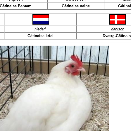
Gâtinaise Bantam
Gâtinaise naine
Gâtina
niederl.
dänisch
Gâtinaise kriel
Dværg-Gâtinais