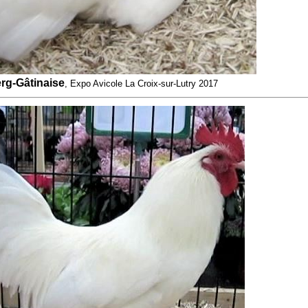
rg-Gâtinaise
, Expo Avicole La Croix-sur-Lutry 2017