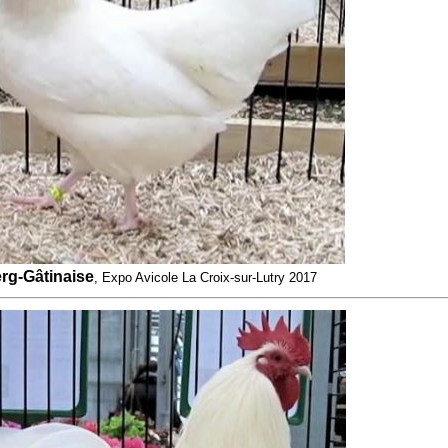
rg-Gâtinaise
, Expo Avicole La Croix-sur-Lutry 2017