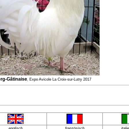
rg-Gâtinaise
, Expo Avicole La Croix-sur-Lutry 2017
englisch
französisch
itali