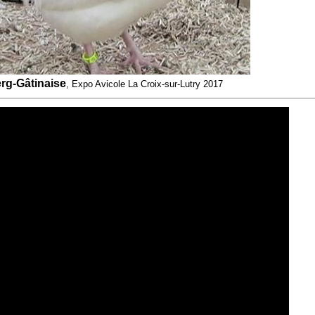
rg-Gâtinaise
, Expo Avicole La Croix-sur-Lutry 2017