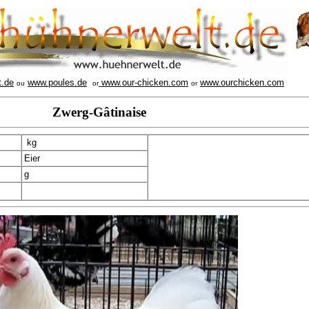
t.de
www.poules.de
www.our-chicken.com
www.ourchicken.com
ou
or
or
Zwerg-Gâtinaise
kg
Eier
g