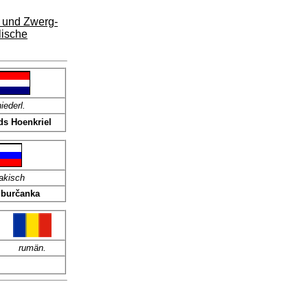
 und Zwerg-
lische
iederl.
ds Hoenkriel
akisch
mburčanka
rumän.