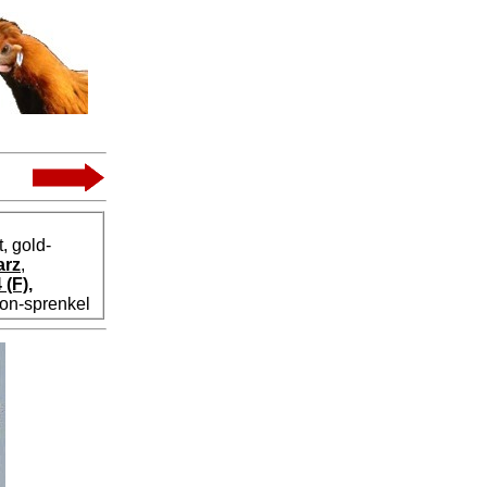
, gold-
arz
,
 (F),
tron-sprenkel