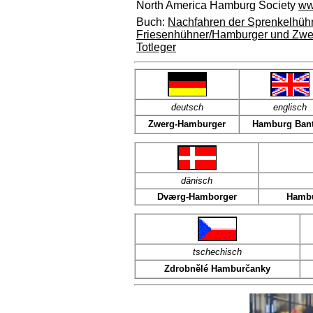
North America Hamburg Society
ww
Buch:
Nachfahren der Sprenkelhüh
Friesenhühner/Hamburger und Zwe
Totleger
deutsch
englisch
Zwerg-Hamburger
Hamburg Ban
dänisch
Dværg-Hamborger
Hambu
tschechisch
Zdrobnělé Hamburčanky