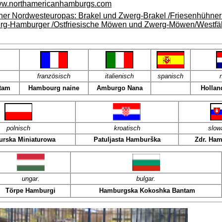
w.northamericanhamburgs.com
ner Nordwesteuropas: Brakel und Zwerg-Brakel /Friesenhühner
rg-Hamburger /Ostfriesische Möwen und Zwerg-Möwen/Westfä
französisch
italienisch
spanisch
n
tam
Hambourg naine
Amburgo Nana
Hollan
polnisch
kroatisch
slow
rska Miniaturowa
Patuljasta Hamburška
Zdr. Ha
ungar.
bulgar.
Törpe Hamburgi
Hamburgska Kokoshka Bantam