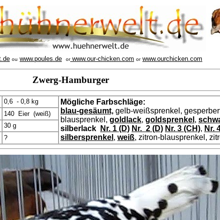
t.de
www.poules.de
www.our-chicken.com
www.ourchicken.com
ou
or
or
Zwerg-Hamburger
0,6 - 0,8 kg
Mögliche Farbschläge:
blau-gesäumt,
gelb-weißsprenkel, gesperbert
140 Eier (weiß)
blausprenkel,
goldlack
,
goldsprenkel
,
schw
30 g
silberlack
Nr. 1 (D)
Nr. 2 (D)
Nr. 3 (CH)
,
Nr. 4
silbersprenkel
,
weiß
, zitron-blausprenkel, zi
?