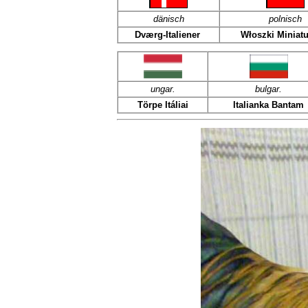
dänisch
polnisch
Dværg-Italiener
Włoszki Miniat
ungar.
bulgar.
Törpe Itáliai
Italianka Bantam