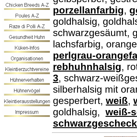
porzellanfarbig
,
g
goldhalsig, goldhal
schwarzgesäumt, 
lachsfarbig, orange
perlgrau-orangefa
rebhuhnhalsig
, ro
3
, schwarz-weißge
silberhalsig mit or
gesperbert,
weiß
,
goldhalsig,
weiß-
schwarzgescheck