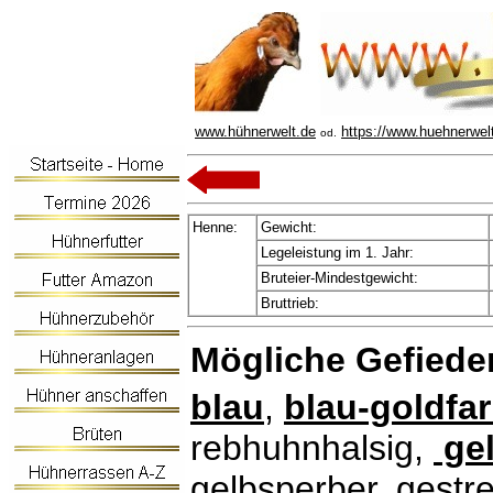
www.hühnerwelt.de
https://www.huehnerwel
od.
Henne:
Gewicht:
Legeleistung im 1. Jahr:
Bruteier-Mindestgewicht:
Bruttrieb:
Mögliche Gefiede
blau
,
blau-goldfar
rebhuhnhalsig,
ge
gelbsperber, gestr