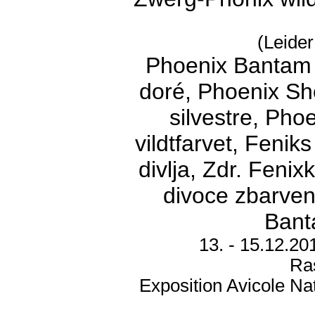
(Leider
Phoenix Bantam 
doré, Phoenix Sh
silvestre, Pho
vildtfarvet, Fenik
divlja, Zdr. Feni
divoce zbarven
Banta
13. - 15.12.2
Ra
Exposition Avicole N