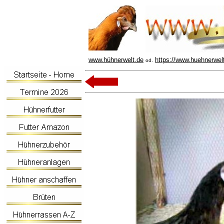
www.hühnerwelt.de
https://www.huehnerwel
od.