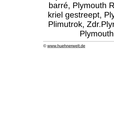
barré, Plymouth 
kriel gestreept, P
Plimutrok, Zdr.Pl
Plymout
©
www.huehnerwelt.de