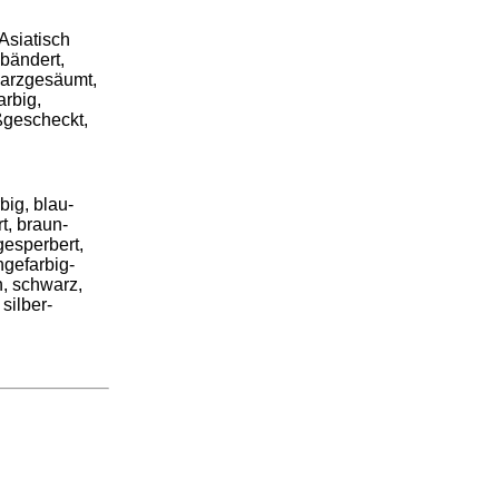
 Asiatisch
ebändert,
warzgesäumt,
arbig,
ßgescheckt,
big, blau-
t, braun-
gesperbert,
ngefarbig-
n, schwarz,
silber-