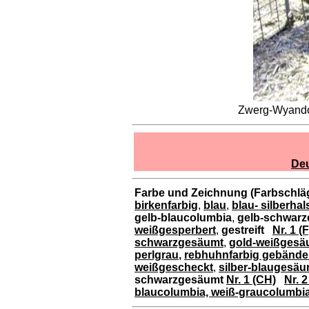
Zwerg-Wyandot
De
Farbe und Zeichnung (Farbschläg
birkenfarbig
,
blau
,
blau- silberhal
gelb-blaucolumbia
,
gelb-schwarz
weißgesperbert
,
gestreift
Nr. 1 (F
schwarzgesäumt
,
gold-weißgesä
perlgrau
,
rebhuhnfarbig gebände
weißgescheckt
,
silber-blaugesäu
schwarzgesäumt
Nr. 1 (CH)
Nr. 2
blaucolumbia,
weiß-graucolumbi