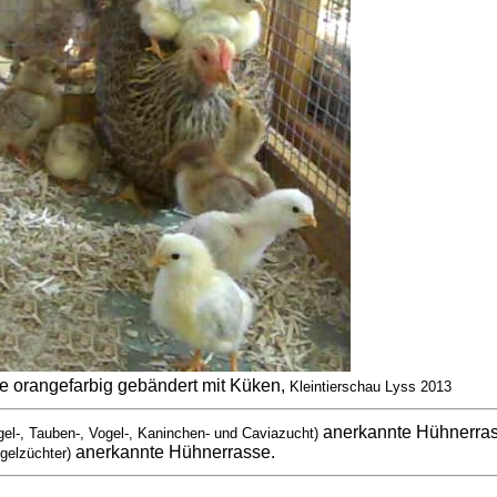
 orangefarbig gebändert mit Küken,
Kleintierschau Lyss 2013
anerkannte Hühnerra
gel-, Tauben-, Vogel-, Kaninchen- und Caviazucht)
anerkannte Hühnerrasse.
gelzüchter)