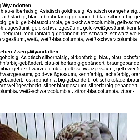
g-Wyandotten
 blau-silberhalsig, Asiatisch goldhalsig, Asiatisch orangehalsig,
au-lachsfarbig, blau-rebhuhnfarbig-gebändert, blau-silberfarbig-g
big, gelb, gelb-blaucolumbia, gelb-schwarzcolumbia, gelb-sch
ld-blaugesäumt, gold-schwarzgesäumt, gold-weißgesäumt, kennf
, perlgrau, rebhuhnfarbig-gebändert, rot, schwarz, schwarz-wei
hwarzgesäumt, weiß, weiß-blaucolumbia, weiß-schwarzcolumbia
schen Zwerg-Wyandotten
ehalsig, Asiatisch silberhalsig, birkenfarbig, blau, blau-lachsfar
hnfarbig-gebändert, blau-silberfarbig-gebändert, braungebänder
lumbia, gelb-schwarzcolumbia, gelb-schwarzgesäumt, gelb-weiß
schwarzgesäumt, gold-weißgesäumt, kennfarbig, lachsfarbig, ora
-gebändert, rost-rebhuhnfarbig-gebändert, rot, schokoladenbrau
rz-weißgescheckt, silber-blaugesäumt, silberfarbig-gebändert , 
umbia, weiß-schwarzcolumbia , zitron-blaucolumbia, zitron-