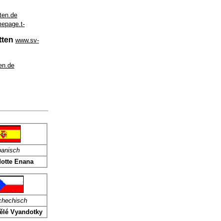
ten.de
epage.t-
tten
www.sv-
en.de
panisch
otte Enana
chechisch
ělé Vyandotky