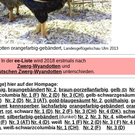
ten orangefarbig-gebändert,
Landesgeflügelschau Ulm 2013
In der
ee-Liste
wird 2018 erstmals nach
Zwerg-Wyandotten
und
utschen Zwerg-Wyandotten
unterschieden.
e) hier auf der Hompage:
sig
,
braungebändert
Nr. 2
,
braun-porzellanfarbig
,
gelb
Nr
(D)
columbia
Nr. 1 (F)
Nr. 2 (D)
Nr. 3 (CH)
,
gelb
-
schwarzgesäum
)
Nr. 2 (D)
,
Nr. 3 (AT)
,
gold-blaugesäumt
Nr. 2
,
goldhalsig
,
g
umt
,
kennsperber
,
lachsfarbig
orangefarbig-gebändert
,
ora
rt
,
rot
,
schwarz
Nr. 1 (D)
,
Nr. 2 (F)
,
Nr. 3 (CH)
Nr. 4 (DK)
,
schw
mt
,
silberfarbig-gebändert
(dunkel)
Nr. 2
,
Nr. 3
,
Nr. 4
,
silberha
 (F)
Nr. 3 (AT)
Nr. 4 (D)
,
weiß
Nr. 1 (F)
Nr. 2 (D)
Nr. 3 ( F)
Nr. 4
a
,
weiß-schwarzcolumbia
Nr.
1 (CH)
Nr. 2 (F)
Nr. 3 (D)