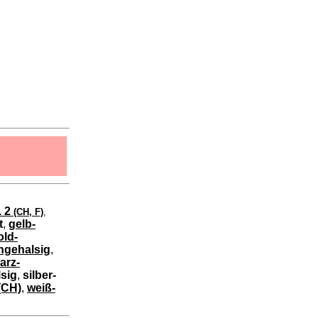
. 2
(CH, F)
,
t
,
gelb-
old-
ngehalsig
,
arz-
lsig
,
silber-
 (CH)
,
weiß-