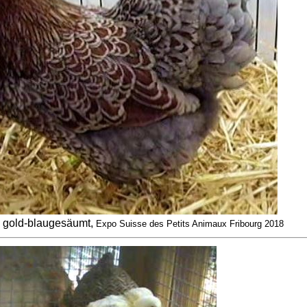
 gold-blaugesäumt,
Expo Suisse des Petits Animaux Fribourg 2018