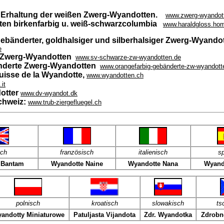
 Erhaltung der weißen Zwerg-Wyandotten.
www.zwerg-wyandot
en birkenfarbig u. weiß-schwarzcolumbia
www.haraldgloss.hom
ebänderter, goldhalsiger und silberhalsiger Zwerg-Wyando
e
 Zwerg-Wyandotten
www.sv-schwarze-zw-wyandotten.de
änderte Zwerg-Wyandotten
www.orangefarbig-gebänderte-zw-wyandott
isse de la Wyandotte,
www.wyandotten.ch
it
otter
www.dv-wyandot.dk
chweiz:
www.trub-ziergefluegel.ch
sch
französisch
italienisch
s
 Bantam
Wyandotte Naine
Wyandotte Nana
Wyand
polnisch
kroatisch
slowakisch
ts
andotty Miniaturowe
Patuljasta Vijandota
Zdr. Wyandotka
Zdrobn