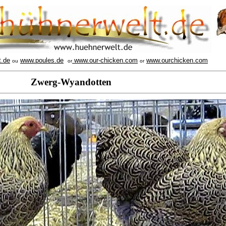
t.de
www.poules.de
www.our-chicken.com
www.ourchicken.com
ou
or
or
Zwerg-Wyandotten