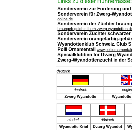
Links zu dieser Hühnerrasse:
Sonderverein zur Förderung und
Sonderverein für Zwerg-Wyandott
online.de
Sonderverein der Züchter braung
braungeb-goldh-silberh-zwerg-wyandotten.d
Sonderverein Züchter schwarzer
Sonderverein orangefarbig-geb
Wyandottenklub Schweiz, Club Su
Polli Ornamentali
www.polliornamentali.
Specialklubben for Dværg Wyand
Zwerg-Wyandottenzucht in der S
deutsch
deutsch
engli
Zwerg-Wyandotte
Wyandotte
niederl.
dänisch
Wyandotte Kriel
Dværg-Wyandot
Wy