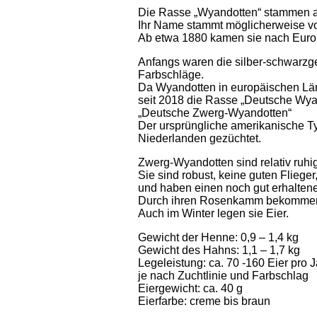
Die Rasse „Wyandotten“ stammen a
Ihr Name stammt möglicherweise v
Ab etwa 1880 kamen sie nach Europ
Anfangs waren die silber-schwarzg
Farbschläge.
Da Wyandotten in europäischen Län
seit 2018 die Rasse „Deutsche Wya
„Deutsche Zwerg-Wyandotten“
Der ursprüngliche amerikanische Ty
Niederlanden gezüchtet.
Zwerg-Wyandotten sind relativ ruhig
Sie sind robust, keine guten Flieger
und haben einen noch gut erhaltene
Durch ihren Rosenkamm bekommen s
Auch im Winter legen sie Eier.
Gewicht der Henne: 0,9 – 1,4 kg
Gewicht des Hahns: 1,1 – 1,7 kg
Legeleistung: ca. 70 -160 Eier pro J
je nach Zuchtlinie und Farbschlag
Eiergewicht: ca. 40 g
Eierfarbe: creme bis braun