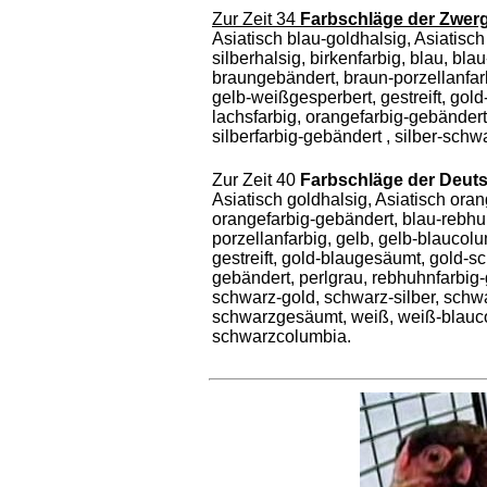
Zur Zeit 34
Farbschläge der Zwer
Asiatisch blau-goldhalsig, Asiatisch
silberhalsig, birkenfarbig, blau, bl
braungebändert, braun-porzellanfar
gelb-weißgesperbert, gestreift, go
lachsfarbig, orangefarbig-gebändert
silberfarbig-gebändert , silber-sc
Zur Zeit 40
Farbschläge der Deut
Asiatisch goldhalsig, Asiatisch orang
orangefarbig-gebändert, blau-rebhu
porzellanfarbig, gelb, gelb-blauco
gestreift, gold-blaugesäumt, gold-
gebändert, perlgrau, rebhuhnfarbig
schwarz-gold, schwarz-silber, schwa
schwarzgesäumt, weiß, weiß-blaucol
schwarzcolumbia.