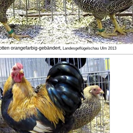
ten orangefarbig-gebändert,
Landesgeflügelschau Ulm 2013