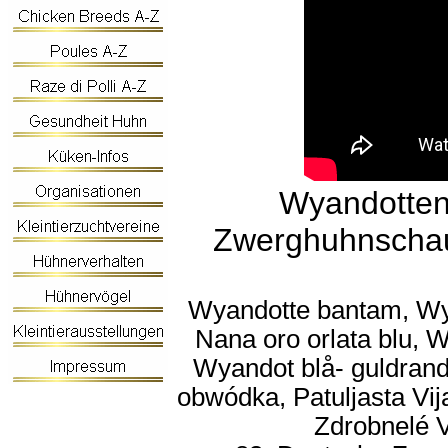
Wyandotten
Zwerghuhnschau 
Wyandotte bantam, Wya
Nana oro orlata blu,
Wyandot blå- guldrand
obwódka, Patuljasta Vi
Zdrobnelé V