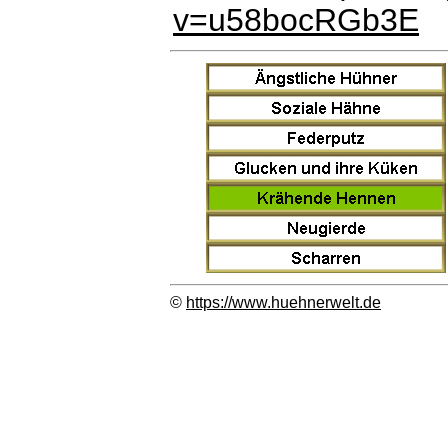
v=u58bocRGb3E
©
https://www.huehnerwelt.de