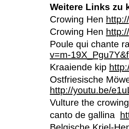
Weitere Links zu
Crowing Hen
http
Crowing Hen
http:
Poule qui chante 
v=m-19X_Pgu7Y&fe
K
raaiende
kip
http
Ostfriesische Möw
http://youtu.be/e
Vulture the crowin
canto de gallina
h
Belgische Kriel-H