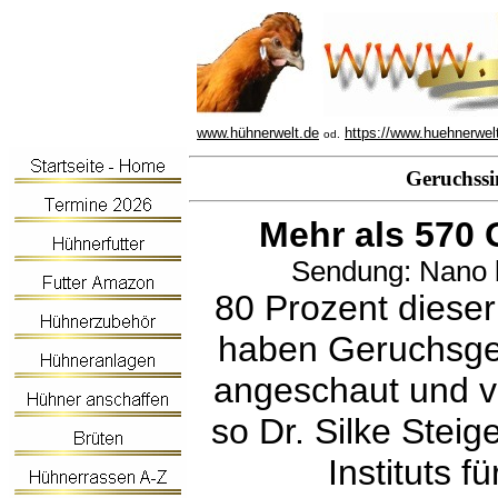
www.hühnerwelt.de
https://www.huehnerwel
od.
Geruchssi
Mehr als 570 
Sendung: Nano b
80 Prozent dieser
haben Geruchsge
angeschaut und v
so Dr. Silke Stei
Instituts f